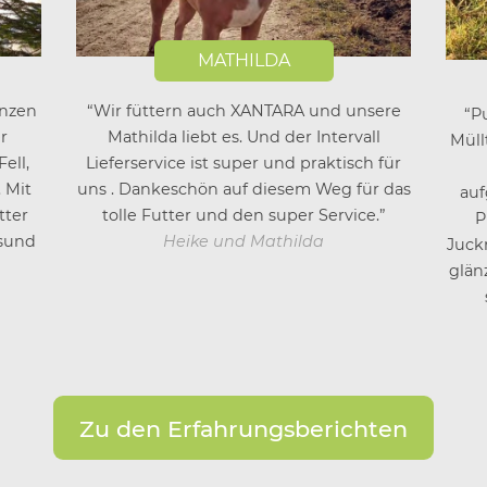
MATHILDA
nzen
“Wir füttern auch XANTARA und unsere
“P
r
Mathilda liebt es. Und der Intervall
Müll
ell,
Lieferservice ist super und praktisch für
 Mit
uns . Dankeschön auf diesem Weg für das
auf
tter
tolle Futter und den super Service.”
P
esund
Heike und Mathilda
Juckr
glän
Zu den Erfahrungsberichten