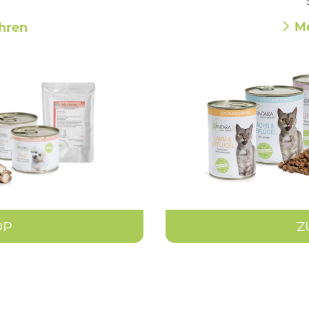
Me
hren
OP
Z