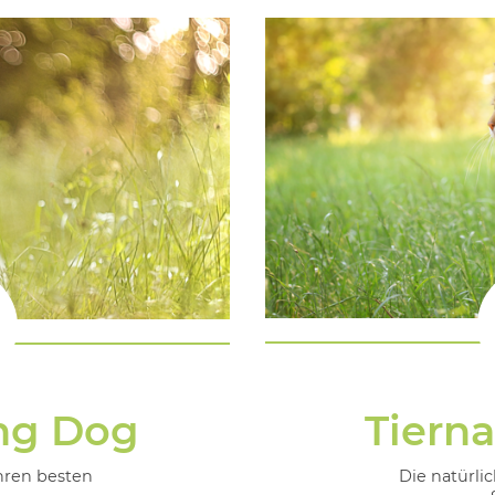
Tiern
ng Dog
Die natürli
hren besten