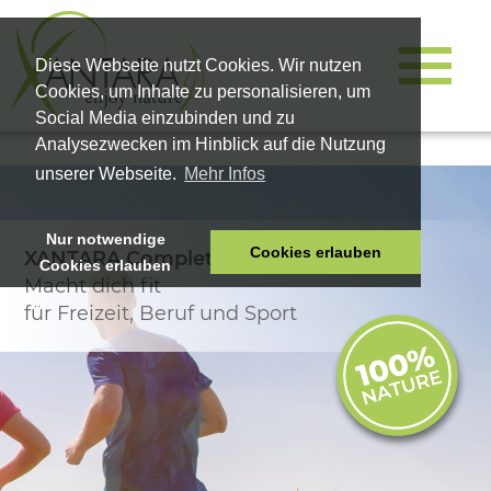
Diese Webseite nutzt Cookies. Wir nutzen
Cookies, um Inhalte zu personalisieren, um
Social Media einzubinden und zu
Analysezwecken im Hinblick auf die Nutzung
unserer Webseite.
Mehr Infos
Nur notwendige
Cookies erlauben
XANTARA Complete
Cookies erlauben
HOME
Macht dich fit
TIERNAHRUNG
für Freizeit, Beruf und Sport
VITALPRODUKTE
KOSMETIK
UNTERNEHMEN
SHOP
KARRIERE