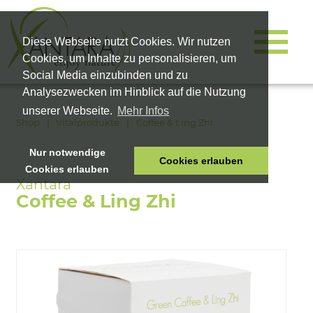
Diese Webseite nutzt Cookies. Wir nutzen
Cookies, um Inhalte zu personalisieren, um
Social Media einzubinden und zu
Analysezwecken im Hinblick auf die Nutzung
unserer Webseite.
Mehr Infos
Shop
Vitalprodukte
Coffee & Ling Zhi
Nur notwendige
Cookies erlauben
Cookies erlauben
HOME
TIERNAHRUNG
Coffee & Ling Zhi
VITALPRODUKTE
KOSMETIK
UNTERNEHMEN
SHOP
KARRIERE