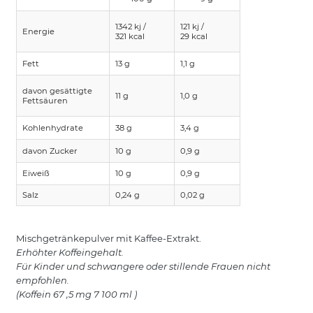
1342 kj /
121 kj /
Energie
321 kcal
29 kcal
Fett
13 g
1,1 g
davon gesättigte
11 g
1,0 g
Fettsäuren
Kohlenhydrate
38 g
3,4 g
davon Zucker
10 g
0,9 g
Eiweiß
10 g
0,9 g
Salz
0,24 g
0,02 g
Mischgetränkepulver mit Kaffee-Extrakt.
Erhöhter Koffeingehalt.
Für Kinder und schwangere oder stillende Frauen nicht
empfohlen.
(Koffein 67 ,5 mg 7 100 ml )