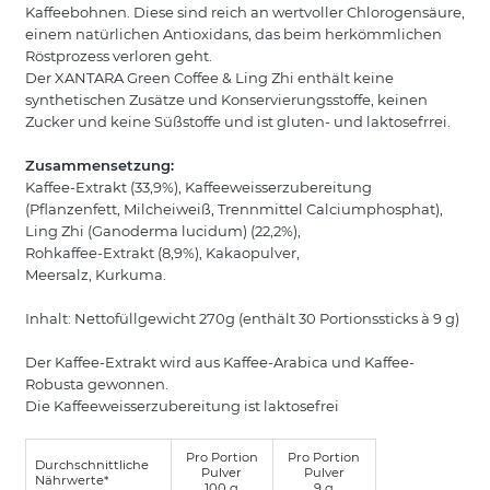
Kaffeebohnen. Diese sind reich an wertvoller Chlorogensäure,
einem natürlichen Antioxidans, das beim herkömmlichen
Röstprozess verloren geht.
Der XANTARA Green Coffee & Ling Zhi enthält keine
synthetischen Zusätze und Konservierungsstoffe, keinen
Zucker und keine Süßstoffe und ist gluten- und laktosefrrei.
Zusammensetzung:
Kaffee-Extrakt (33,9%), Kaffeeweisserzubereitung
(Pflanzenfett, Milcheiweiß, Trennmittel Calciumphosphat),
Ling Zhi (Ganoderma lucidum) (22,2%),
Rohkaffee-Extrakt (8,9%), Kakaopulver,
Meersalz, Kurkuma.
Inhalt: Nettofüllgewicht 270g (enthält 30 Portionssticks à 9 g)
Der Kaffee-Extrakt wird aus Kaffee-Arabica und Kaffee-
Robusta gewonnen.
Die Kaffeeweisserzubereitung ist laktosefrei
Pro Portion
Pro Portion
Durchschnittliche
Pulver
Pulver
Nährwerte*
100 g
9 g